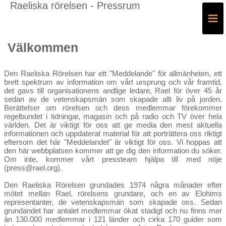
Raeliska rörelsen - Pressrum
≡
Välkommen
Den Raeliska Rörelsen har ett "Meddelande" för allmänheten, ett
brett spektrum av information om vårt ursprung och vår framtid,
det gavs till organisationens andlige ledare, Rael för över 45 år
sedan av de vetenskapsmän som skapade allt liv på jorden.
Berättelser om rörelsen och dess medlemmar förekommer
regelbundet i tidningar, magasin och på radio och TV över hela
världen. Det är viktigt för oss att ge media den mest aktuella
informationen och uppdaterat material för att porträttera oss riktigt
eftersom det här "Meddelandet" är viktigt för oss. Vi hoppas att
den här webbplatsen kommer att ge dig den information du söker.
Om inte, kommer vårt pressteam hjälpa till med nöje
(press@rael.org).
Den Raeliska Rörelsen grundades 1974 några månader efter
mötet mellan Rael, rörelsens grundare, och en av Elohims
representanter, de vetenskapsmän som skapade oss. Sedan
grundandet har antalet medlemmar ökat stadigt och nu finns mer
än 130.000 medlemmar i 121 länder och cirka 170 guider som