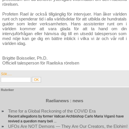
rörelsen.
Profeten Rael är också tillgänglig för intervjuer. Han åker världen
runt och spenderar tid i alla världsdelar för att utbilda de hundratals
guider som leder verksamheten. Hans assistenter runt om i
världen kommer att vara glada för att ta hand om din
intervjuförfrågan eller hänvisa dig till en utsedd talesperson som
med nöje kan ge dig en bättre inblick i vilka vi är och vår roll i
världen idag.
Brigitte Boisselier, Ph.D.
Officiell talesperson för Raeliska rörelsen
Sök......
Rubriker
Raelianews : news
»
Time for a Global Reckoning of the COVID Era
Recent allegations by former Vatican Archbishop Carlo Maria Viganò have
revived a question many beli ...
»
UFOs Are NOT Demons — They Are Our Creators, the Elohim!