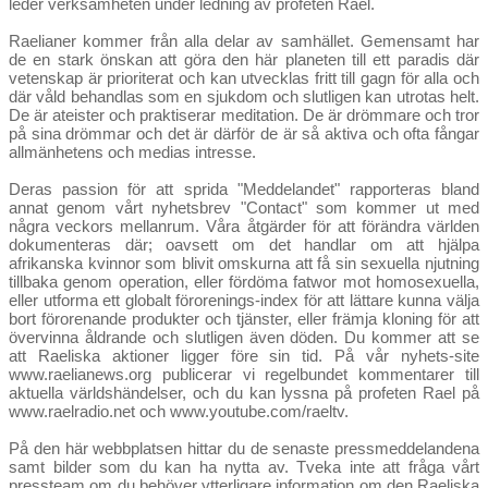
leder verksamheten under ledning av profeten Rael.
Raelianer kommer från alla delar av samhället. Gemensamt har
de en stark önskan att göra den här planeten till ett paradis där
vetenskap är prioriterat och kan utvecklas fritt till gagn för alla och
där våld behandlas som en sjukdom och slutligen kan utrotas helt.
De är ateister och praktiserar meditation. De är drömmare och tror
på sina drömmar och det är därför de är så aktiva och ofta fångar
allmänhetens och medias intresse.
Deras passion för att sprida "Meddelandet" rapporteras bland
annat genom vårt nyhetsbrev "Contact" som kommer ut med
några veckors mellanrum. Våra åtgärder för att förändra världen
dokumenteras där; oavsett om det handlar om att hjälpa
afrikanska kvinnor som blivit omskurna att få sin sexuella njutning
tillbaka genom operation, eller fördöma fatwor mot homosexuella,
eller utforma ett globalt förorenings-index för att lättare kunna välja
bort förorenande produkter och tjänster, eller främja kloning för att
övervinna åldrande och slutligen även döden. Du kommer att se
att Raeliska aktioner ligger före sin tid. På vår nyhets-site
www.raelianews.org
publicerar vi regelbundet kommentarer till
aktuella världshändelser, och du kan lyssna på profeten Rael på
www.raelradio.net
och
www.youtube.com/raeltv
.
På den här webbplatsen hittar du de senaste pressmeddelandena
samt bilder som du kan ha nytta av. Tveka inte att fråga vårt
pressteam om du behöver ytterligare information om den Raeliska