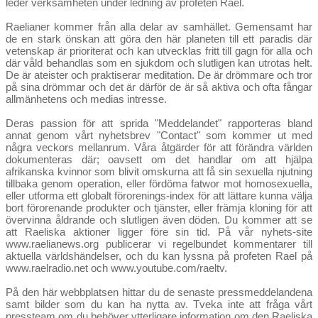
leder verksamheten under ledning av profeten Rael.
Raelianer kommer från alla delar av samhället. Gemensamt har
de en stark önskan att göra den här planeten till ett paradis där
vetenskap är prioriterat och kan utvecklas fritt till gagn för alla och
där våld behandlas som en sjukdom och slutligen kan utrotas helt.
De är ateister och praktiserar meditation. De är drömmare och tror
på sina drömmar och det är därför de är så aktiva och ofta fångar
allmänhetens och medias intresse.
Deras passion för att sprida "Meddelandet" rapporteras bland
annat genom vårt nyhetsbrev "Contact" som kommer ut med
några veckors mellanrum. Våra åtgärder för att förändra världen
dokumenteras där; oavsett om det handlar om att hjälpa
afrikanska kvinnor som blivit omskurna att få sin sexuella njutning
tillbaka genom operation, eller fördöma fatwor mot homosexuella,
eller utforma ett globalt förorenings-index för att lättare kunna välja
bort förorenande produkter och tjänster, eller främja kloning för att
övervinna åldrande och slutligen även döden. Du kommer att se
att Raeliska aktioner ligger före sin tid. På vår nyhets-site
www.raelianews.org
publicerar vi regelbundet kommentarer till
aktuella världshändelser, och du kan lyssna på profeten Rael på
www.raelradio.net
och
www.youtube.com/raeltv
.
På den här webbplatsen hittar du de senaste pressmeddelandena
samt bilder som du kan ha nytta av. Tveka inte att fråga vårt
pressteam om du behöver ytterligare information om den Raeliska