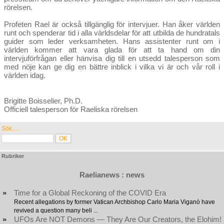
rörelsen.
Profeten Rael är också tillgänglig för intervjuer. Han åker världen
runt och spenderar tid i alla världsdelar för att utbilda de hundratals
guider som leder verksamheten. Hans assistenter runt om i
världen kommer att vara glada för att ta hand om din
intervjuförfrågan eller hänvisa dig till en utsedd talesperson som
med nöje kan ge dig en bättre inblick i vilka vi är och vår roll i
världen idag.
Brigitte Boisselier, Ph.D.
Officiell talesperson för Raeliska rörelsen
Sök......
Rubriker
Raelianews : news
»
Time for a Global Reckoning of the COVID Era
Recent allegations by former Vatican Archbishop Carlo Maria Viganò have
revived a question many beli ...
»
UFOs Are NOT Demons — They Are Our Creators, the Elohim!