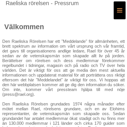
Raeliska rörelsen - Pressrum
≡
Välkommen
Den Raeliska Rörelsen har ett "Meddelande" för allmänheten, ett
brett spektrum av information om vårt ursprung och vår framtid,
det gavs till organisationens andlige ledare, Rael för över 45 år
sedan av de vetenskapsmän som skapade allt liv på jorden.
Berättelser om rörelsen och dess medlemmar förekommer
regelbundet i tidningar, magasin och på radio och TV över hela
världen. Det är viktigt för oss att ge media den mest aktuella
informationen och uppdaterat material för att porträttera oss riktigt
eftersom det här "Meddelandet" är viktigt för oss. Vi hoppas att
den här webbplatsen kommer att ge dig den information du söker.
Om inte, kommer vårt pressteam hjälpa till med nöje
(press@rael.org).
Den Raeliska Rörelsen grundades 1974 några månader efter
mötet mellan Rael, rörelsens grundare, och en av Elohims
representanter, de vetenskapsmän som skapade oss. Sedan
grundandet har antalet medlemmar ökat stadigt och nu finns mer
än 130.000 medlemmar i 121 länder och cirka 170 guider som